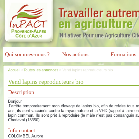
Qui sommes-nous ?
Nos actions
Formations
Accueil
>
Toutes les annonces
>
Vend lapins reproducteurs bio
Vend lapins reproducteurs bio
Description
Bonjour,
J’arrête temporairement mon élevage de lapins bio, afin de refaire tous me
ans, ils sont vaccinés contre la myxomatose et la VHD (rappel à faire en 
lapin commun. Ils sont prêt à reproduire (le mâle n'est pas consanguin av
Charleval (13350).
Info contact
COLOMBEL Aurore