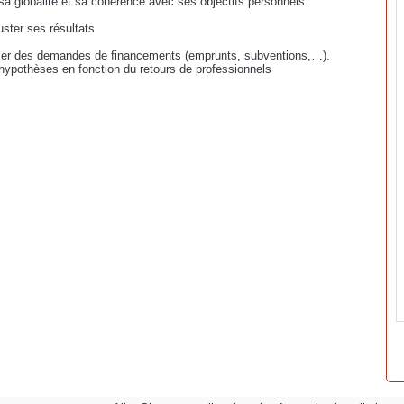
sa globalité et sa cohérence avec ses objectifs personnels
uster ses résultats
liser des demandes de financements (emprunts, subventions,…).
 hypothèses en fonction du retours de professionnels