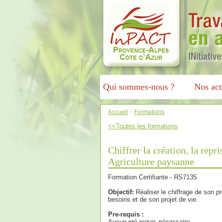
Qui sommes-nous ?
Nos act
Accueil
>
Formations
<<Toutes les formations
Chiffrer la création, la repr
Agriculture paysanne
Formation Certifiante - RS7135
Objectif:
Réaliser le chiffrage de son pro
besoins et de son projet de vie.
Pre-requis :
Aucun pré-requis nécessaire