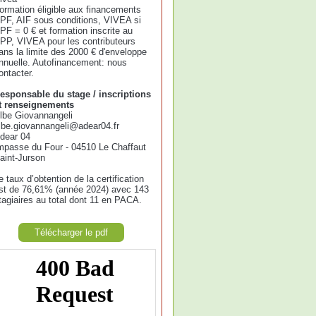
ormation éligible aux financements
PF, AIF sous conditions, VIVEA si
PF = 0 € et formation inscrite au
PP, VIVEA pour les contributeurs
ans la limite des 2000 € d'enveloppe
nnuelle. Autofinancement: nous
ontacter.
esponsable du stage / inscriptions
t renseignements
lbe Giovannangeli
lbe.giovannangeli@adear04.fr
dear 04
mpasse du Four - 04510 Le Chaffaut
aint-Jurson
e taux d’obtention de la certification
st de 76,61% (année 2024) avec 143
tagiaires au total dont 11 en PACA.
Télécharger le pdf