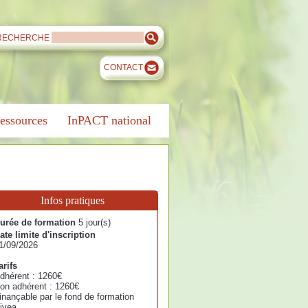
RECHERCHE
CONTACT
essources
InPACT national
Infos pratiques
urée de formation
5 jour(s)
ate limite d'inscription
1/09/2026
arifs
dhérent : 1260€
on adhérent : 1260€
inançable par le fond de formation
ivea