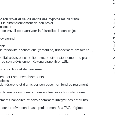
F
C
C
P
d
r son projet et savoir définir des hypothèses de travail
a
our le dimensionnement de son projet
c
lisation.
de travail pour analyser la faisabilité de son projet.
R
e
révisionnel
A
a
able
A
faisabilité économique (rentabilité, financement, trésorerie...)
I
S
sultat prévisionnel en lien avec le dimensionnement du projet
es de son prévisionnel: Revenu disponible, EBE
L
e
nt et un budget de trésorerie
s
ment pour ses investissements
ssibles
de trésorerie et d’anticiper son besoin en fond de roulement
 de son prévisionnel et faire évoluer ses choix statutaires
sements bancaires et savoir comment intégrer des emprunts
es sur le prévisionnel: assujettissement à la TVA, régime