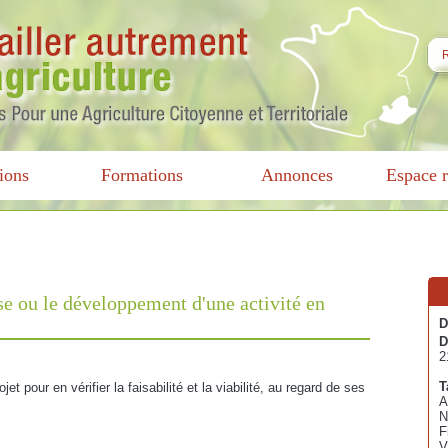
ions
Formations
Annonces
Espace r
ise ou le développement d'une activité en
D
D
2
T
jet pour en vérifier la faisabilité et la viabilité, au regard de ses
A
N
F
V