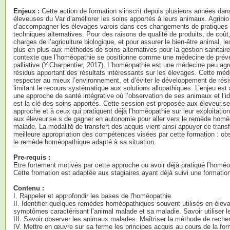
Enjeux :
Cette action de formation s’inscrit depuis plusieurs années dan
éleveuses du Var d’améliorer les soins apportés à leurs animaux. Agribio
d’accompagner les élevages varois dans ces changements de pratiques 
techniques alternatives. Pour des raisons de qualité de produits, de coût
charges de l’agriculture biologique, et pour assurer le bien-être animal, l
plus en plus aux méthodes de soins alternatives pour la gestion sanitair
contexte que l’homéopathie se positionne comme une médecine de prév
palliative (Y.Charpentier, 2017). L’homéopathie est une médecine peu agr
résidus apportant des résultats intéressants sur les élevages. Cette méd
respecter au mieux l’environnement, et d’éviter le développement de rési
limitant le recours systématique aux solutions allopathiques. L’enjeu est
une approche de santé intégrative où l’observation de ses animaux et l’
est la clé des soins apportés. Cette session est proposée aux éleveur.se
approche et à ceux qui pratiquent déjà l’homéopathie sur leur exploitatio
aux éleveur.se.s de gagner en autonomie pour aller vers le remède homé
malade. La modalité de transfert des acquis vient ainsi appuyer ce tran
meilleure appropriation des compétences visées par cette formation : obse
le remède homéopathique adapté à sa situation.
Pre-requis :
Etre fortement motivés par cette approche ou avoir déjà pratiqué l’homéop
Cette fromation est adaptée aux stagiaires ayant déjà suivi une formati
Contenu :
I. Rappeler et approfondir les bases de l'homéopathie.
II. Identifier quelques remèdes homéopathiques souvent utilisés en élev
symptômes caractérisant l’animal malade et sa maladie. Savoir utiliser l
III. Savoir observer les animaux malades. Maîtriser la méthode de rech
IV. Mettre en œuvre sur sa ferme les principes acquis au cours de la for