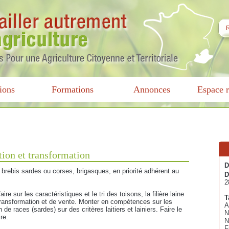
ions
Formations
Annonces
Espace r
ation et transformation
D
brebis sardes ou corses, brigasques, en priorité adhérent au
D
2
aire sur les caractéristiques et le tri des toisons, la filière laine
T
 transformation et de vente. Monter en compétences sur les
A
 de races (sardes) sur des critères laitiers et lainiers. Faire le
N
re.
N
F