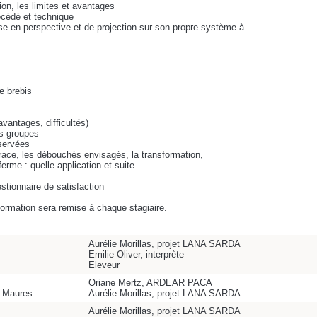
tion, les limites et avantages
rocédé et technique
se en perspective et de projection sur son propre système à
e brebis
avantages, difficultés)
ts groupes
bservées
race, les débouchés envisagés, la transformation,
ferme : quelle application et suite.
estionnaire de satisfaction
 formation sera remise à chaque stagiaire.
Aurélie Morillas, projet LANA SARDA
Emilie Oliver, interprète
Eleveur
Oriane Mertz, ARDEAR PACA
s Maures
Aurélie Morillas, projet LANA SARDA
Aurélie Morillas, projet LANA SARDA