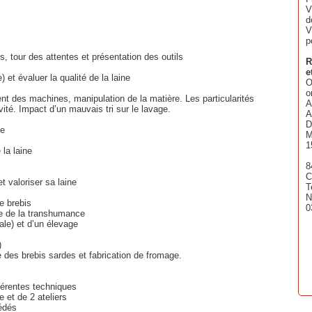
V
d
V
p
s, tour des attentes et présentation des outils
R
e
) et évaluer la qualité de la laine
O
o
t des machines, manipulation de la matière. Les particularités
A
ivité. Impact d’un mauvais tri sur le lavage.
A
D
ée
M
1
 la laine
8
C
t valoriser sa laine
T
N
e brebis
0
que de la transhumance
tale) et d’un élevage
)
re des brebis sardes et fabrication de fromage.
fférentes techniques
e et de 2 ateliers
cédés