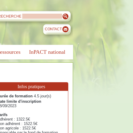
RECHERCHE
CONTACT
essources
InPACT national
Infos pratiques
urée de formation
4.5 jour(s)
ate limite d'inscription
8/09/2023
arifs
dhérent : 1322.5€
on adhérent : 1522.5€
on agricole : 1522.5€
inançable par le fond de formation