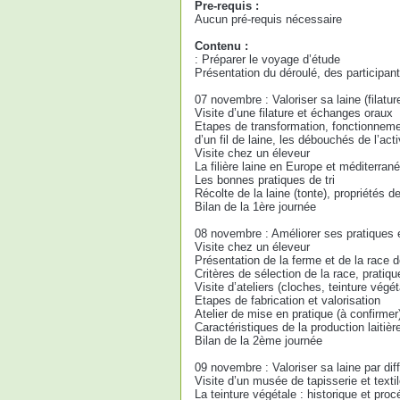
Pre-requis :
Aucun pré-requis nécessaire
Contenu :
: Préparer le voyage d’étude
Présentation du déroulé, des participant
07 novembre : Valoriser sa laine (filature
Visite d’une filature et échanges oraux
Etapes de transformation, fonctionnemen
d’un fil de laine, les débouchés de l’act
Visite chez un éleveur
La filière laine en Europe et méditerran
Les bonnes pratiques de tri
Récolte de la laine (tonte), propriétés de
Bilan de la 1ère journée
08 novembre : Améliorer ses pratiques e
Visite chez un éleveur
Présentation de la ferme et de la race d
Critères de sélection de la race, prati
Visite d’ateliers (cloches, teinture végé
Etapes de fabrication et valorisation
Atelier de mise en pratique (à confirmer
Caractéristiques de la production laitiè
Bilan de la 2ème journée
09 novembre : Valoriser sa laine par di
Visite d’un musée de tapisserie et textil
La teinture végétale : historique et pro