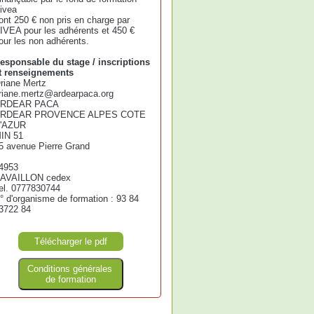
ivea
ont 250 € non pris en charge par
IVEA pour les adhérents et 450 €
our les non adhérents.
esponsable du stage / inscriptions
t renseignements
riane Mertz
riane.mertz@ardearpaca.org
RDEAR PACA
RDEAR PROVENCE ALPES COTE
'AZUR
IN 51
5 avenue Pierre Grand
4953
AVAILLON cedex
el. 0777830744
° d'organisme de formation : 93 84
3722 84
Télécharger le pdf
Conditions générales
de formation