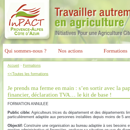
Qui sommes-nous ?
Nos actions
Formations
Accueil
>
Formations
<<Toutes les formations
Je prends ma ferme en main : s’en sortir avec la pap
financier, déclaration TVA… le kit de base !
FORMATION ANNULEE
Public cible:
Agriculteurs.trices du département et des départements li
particulièrement adaptée aux personnes installées depuis moins de 5 an
Objectif:
Construire une organisation au bureau adaptée à ses besoins et
gestion administrative et financière, analyser sa situation en vue de diag