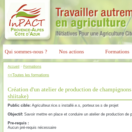
Qui sommes-nous ?
Nos actions
Formations
Accueil
>
Formations
<<Toutes les formations
Création d'un atelier de production de champignons 
shiitake)
Public cible:
Agriculteur.rice.s installé.e.s, porteur.se.s de projet
Objectif:
Savoir mettre en place et conduire un atelier de production de 
Pre-requis :
Aucun pré-requis nécessaire