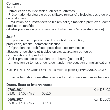
Contenu :
Jour 1
- Introduction : tour de tables, objectifs, attentes
- Présentation du pleurote et du shiitake (en salle) : biologie, cycle de p
de production
- Production de substrat certifié bio (en salle) : matières premières, co
production, matériel
- Atelier pratique de production de substrat (jusqu’à la pasteurisation)
Jour 2
- Etapes suivant la production de substrat : incubation,
production, récolte, commercialisation
- Préparation aux problèmes potentiels : contaminations,
attaques et solutions utilisables en bio, adaptation du lieu et
des conditions de production
- Atelier pratique de production de substrat (suite et fin)
- En fonction du temps et de la demande : reproduction et multiplication
BULLETIN D'INSCRIPTION : https://forms.gle/wYjrxVHCABDSAJGx6
En fin de formation, une attestation de formation sera remise à chaque st
Dates, lieux et intervenants
07/02/2024
Ken DELCOU
09:00 - 17:00 (7hrs)
06510
06/02/2024
Ken DELCOU
09:00 - 17:00 (7hrs)
06510