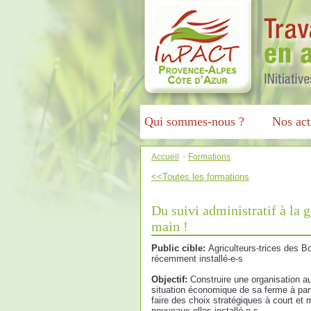
Qui sommes-nous ?
Nos act
Accueil
>
Formations
<<Toutes les formations
Du suivi administratif à la 
main !
Public cible:
Agriculteurs-trices des B
récemment installé-e-s
Objectif:
Construire une organisation a
situation économique de sa ferme à part
faire des choix stratégiques à court e
nouveaux-elles installé-e-s