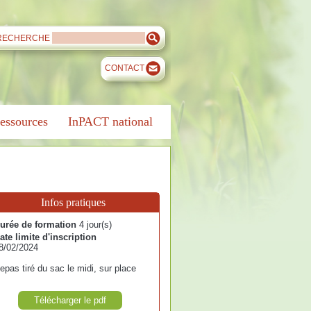
RECHERCHE
CONTACT
essources
InPACT national
Infos pratiques
urée de formation
4 jour(s)
ate limite d'inscription
8/02/2024
epas tiré du sac le midi, sur place
Télécharger le pdf