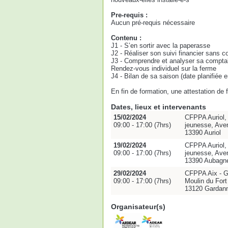
Pre-requis :
Aucun pré-requis nécessaire
Contenu :
J1 - S’en sortir avec la paperasse
J2 - Réaliser son suivi financier sans co
J3 - Comprendre et analyser sa comptabi
Rendez-vous individuel sur la ferme
J4 - Bilan de sa saison (date planifiée 
En fin de formation, une attestation de
Dates, lieux et intervenants
15/02/2024
CFPPA Auriol, 
09:00 - 17:00 (7hrs)
jeunesse, Ave
13390 Auriol
19/02/2024
CFPPA Auriol, 
09:00 - 17:00 (7hrs)
jeunesse, Ave
13390 Aubagn
29/02/2024
CFPPA Aix - G
09:00 - 17:00 (7hrs)
Moulin du Fort
13120 Gardan
Organisateur(s)