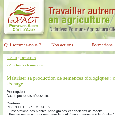
Qui sommes-nous ?
Nos actions
Formations
Accueil
>
Formations
<<Toutes les formations
Maîtriser sa production de semences biologiques : d
séchage
Pre-requis :
Aucun pré-requis nécessaire
Contenu :
RECOLTE DES SEMENCES
- Observations des plantes porte-graines et conditions de récolte
- Bonnes pratiques pour préserver la qualité des semences à la récolte (