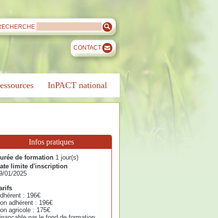
RECHERCHE
CONTACT
essources
InPACT national
Infos pratiques
urée de formation
1 jour(s)
ate limite d'inscription
9/01/2025
arifs
dhérent : 196€
on adhérent : 196€
on agricole : 175€
inançable par le fond de formation