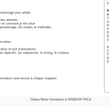
V
R
rentissage pour adulte
e
O
 des attentes
o
te et comment je me situe
A
apprentissage, les modes et méthodes
A
D
M
1
formation
8
tion et test d’animations
C
es objectifs, les séquences, le timing, le contenu
T
N
0
 formation sera remise à chaque stagiaire.
Oriane Mertz formatrice à l'ARDEAR PACA