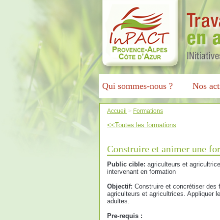
Qui sommes-nous ?
Nos act
Accueil
>
Formations
<<Toutes les formations
Construire et animer une fo
Public cible:
agriculteurs et agricultri
intervenant en formation
Objectif:
Construire et concrétiser des
agriculteurs et agricultrices. Appliquer
adultes.
Pre-requis :