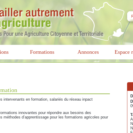
ions
Formations
Annonces
Espace r
rmation
D
ces intervenants en formation, salariés du réseau inpact
D
0
 formations innovantes pour répondre aux besoins des
T
 les méthodes d’apprentissage pour les formations agricoles pour
A
N
N
F