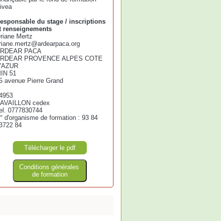
ivea
esponsable du stage / inscriptions
t renseignements
riane Mertz
riane.mertz@ardearpaca.org
RDEAR PACA
RDEAR PROVENCE ALPES COTE
'AZUR
IN 51
5 avenue Pierre Grand
4953
AVAILLON cedex
el. 0777830744
° d'organisme de formation : 93 84
3722 84
Télécharger le pdf
Conditions générales
de formation