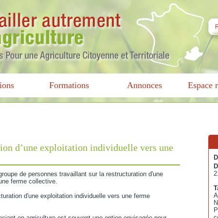
ions
Formations
Annonces
Espace r
tion d’une exploitation individuelle vers une
D
D
2
roupe de personnes travaillant sur la restructuration d'une
une ferme collective.
T
A
turation d'une exploitation individuelle vers une ferme
N
P
c
sociant en agriculture est souvent une option envisagée pour