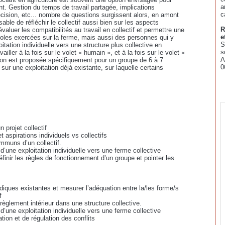
a
nt. Gestion du temps de travail partagée, implications
c
cision, etc... nombre de questions surgissent alors, en amont
sable de réfléchir le collectif aussi bien sur les aspects
R
évaluer les compatibilités au travail en collectif et permettre une
e
ricoles exercées sur la ferme, mais aussi des personnes qui y
S
oitation individuelle vers une structure plus collective en
s
iller à la fois sur le volet « humain », et à la fois sur le volet «
A
ation est proposée spécifiquement pour un groupe de 6 à 7
0
ur une exploitation déjà existante, sur laquelle certains
n projet collectif
t aspirations individuels vs collectifs
ommuns d’un collectif.
 d’une exploitation individuelle vers une ferme collective
éfinir les règles de fonctionnement d’un groupe et pointer les
ridiques existantes et mesurer l’adéquation entre la/les forme/s
f
 règlement intérieur dans une structure collective.
 d’une exploitation individuelle vers une ferme collective
ion et de régulation des conflits