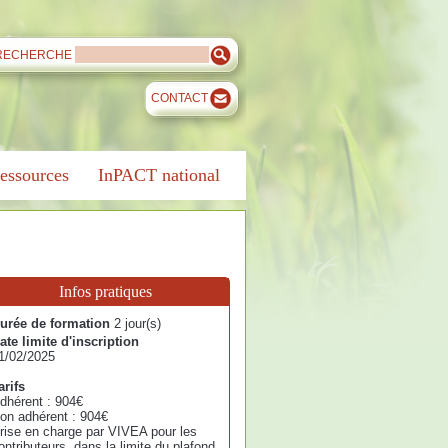
RECHERCHE
CONTACT
essources
InPACT national
Infos pratiques
urée de formation
2 jour(s)
ate limite d'inscription
1/02/2025
arifs
dhérent : 904€
on adhérent : 904€
rise en charge par VIVEA pour les
ontributeurs, dans la limite du plafond