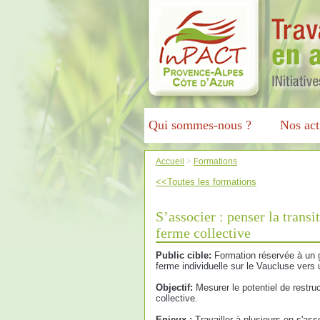
Qui sommes-nous ?
Nos act
Accueil
>
Formations
<<Toutes les formations
S’associer : penser la transi
ferme collective
Public cible:
Formation réservée à un g
ferme individuelle sur le Vaucluse vers 
Objectif:
Mesurer le potentiel de restruc
collective.
Enjeux :
Travailler à plusieurs en s'as