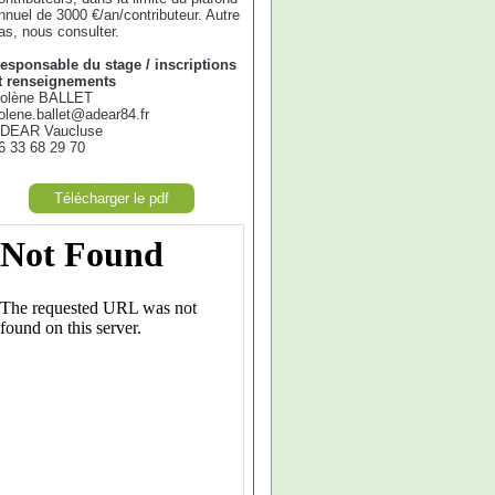
nnuel de 3000 €/an/contributeur. Autre
as, nous consulter.
esponsable du stage / inscriptions
t renseignements
olène BALLET
olene.ballet@adear84.fr
DEAR Vaucluse
6 33 68 29 70
Télécharger le pdf