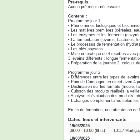
Pre-requis :
Aucun pré-requis nécessaire
Contenu :
Programme jour 1
• Phénomènes biologiques et biochimiqu
• Les matières premières (céréales, eau,
• Les enzymes et les ferments (enzymes
• La fermentation (levures, bactéries, le
• Le processus de fermentation (hydrat
• Les blés paysans
• Mise en pratique de 4 recettes avec p
3 levains différents ; longue fermentati
• Préparation de la journée 2, calculs de
Programme jour 2
• Différences entre les types de levain
• Pain de Campagne en direct avec 4 pé
• Déclinaison sur les formats (moulé, f
• Cuisson des produits réalisés la veille
• Analyse et évaluation des produits fa
• Echanges complémentaires selon les r
En fin de formation, une attestation de
Dates, lieux et intervenants
19/03/2025
09:00 - 18:00 (8hrs)
13117 Martigu
18/03/2025