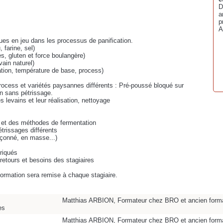
D
a
p
A
es en jeu dans les processus de panification.
 farine, sel)
, gluten et force boulangère)
vain naturel)
ation, température de base, process)
rocess et variétés paysannes différents : Pré-poussé bloqué sur
on sans pétrissage.
s levains et leur réalisation, nettoyage
s et des méthodes de fermentation
trissages différents
açonné, en masse...)
briqués
etours et besoins des stagiaires
 formation sera remise à chaque stagiaire.
Matthias ARBION, Formateur chez BRO et ancien forma
es
Matthias ARBION, Formateur chez BRO et ancien forma