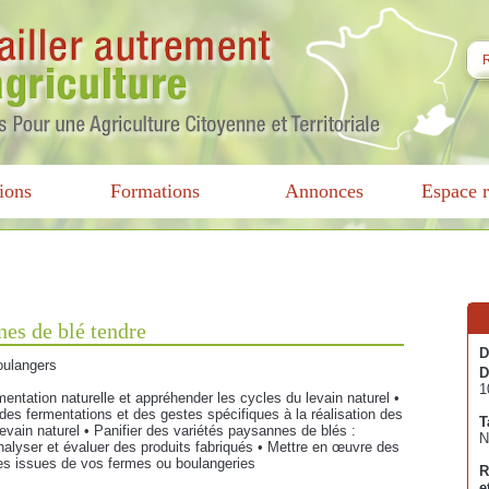
ions
Formations
Annonces
Espace r
nes de blé tendre
D
oulangers
D
1
mentation naturelle et appréhender les cycles du levain naturel •
 des fermentations et des gestes spécifiques à la réalisation des
T
 levain naturel • Panifier des variétés paysannes de blés :
N
Analyser et évaluer des produits fabriqués • Mettre en œuvre des
ines issues de vos fermes ou boulangeries
R
e