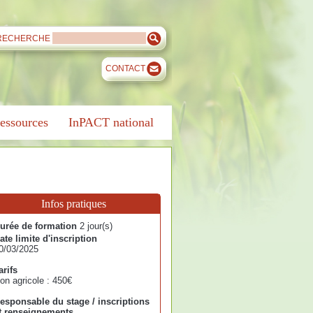
RECHERCHE
CONTACT
essources
InPACT national
Infos pratiques
urée de formation
2 jour(s)
ate limite d'inscription
0/03/2025
arifs
on agricole : 450€
esponsable du stage / inscriptions
t renseignements