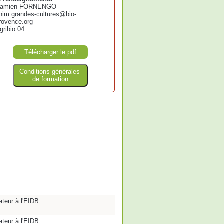
amien FORNENGO
nim.grandes-cultures@bio-
rovence.org
gribio 04
Télécharger le pdf
Conditions générales
de formation
teur à l'EIDB
teur à l'EIDB