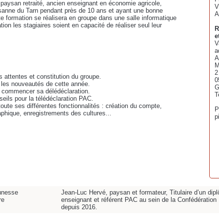
 paysan retraité, ancien enseignant en économie agricole,
V
ysanne du Tarn pendant près de 10 ans et ayant une bonne
A
e formation se réalisera en groupe dans une salle informatique
ation les stagiaires soient en capacité de réaliser seul leur
R
e
V
a
A
M
2
 attentes et constitution du groupe.
0
 les nouveautés de cette année.
e commencer sa délédéclaration.
T
seils pour la télédéclaration PAC.
oute ses différentes fonctionnalités : création du compte,
P
graphique, enregistrements des cultures...
p
unesse
Jean-Luc Hervé, paysan et formateur, Titulaire d’un dipl
re
enseignant et référent PAC au sein de la Confédératio
depuis 2016.