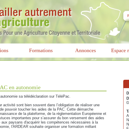
ions
Formations
Annonces
Espace r
 PAC en autonomie
D
 autonomie sa télédéclaration sur TéléPac.
D
0
 activité sont bien souvent dans l’obligation de réaliser une
n de pouvoir toucher les aides de la PAC. Cette démarche
T
naissance de la plateforme, de la réglementation Européenne et
A
astuces importantes pour s’assurer du bon versement des aides
N
re aux paysans d'acquérir les compétences nécessaires à la
N
tonomie, l'ARDEAR souhaite organiser une formation mêlant
F