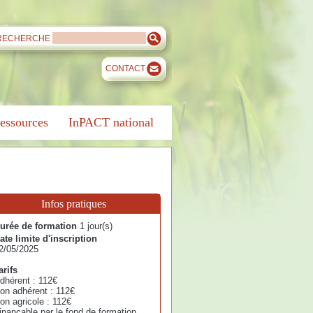
RECHERCHE
CONTACT
essources
InPACT national
Infos pratiques
urée de formation
1 jour(s)
ate limite d'inscription
2/05/2025
arifs
dhérent : 112€
on adhérent : 112€
on agricole : 112€
inançable par le fond de formation