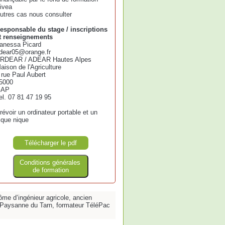
ivea
utres cas nous consulter
esponsable du stage / inscriptions
t renseignements
anessa Picard
dear05@orange.fr
RDEAR / ADEAR Hautes Alpes
aison de l'Agriculture
 rue Paul Aubert
5000
GAP
el. 07 81 47 19 95
révoir un ordinateur portable et un
ique nique
Télécharger le pdf
Conditions générales
de formation
ôme d’ingénieur agricole, ancien
n Paysanne du Tarn, formateur TéléPac