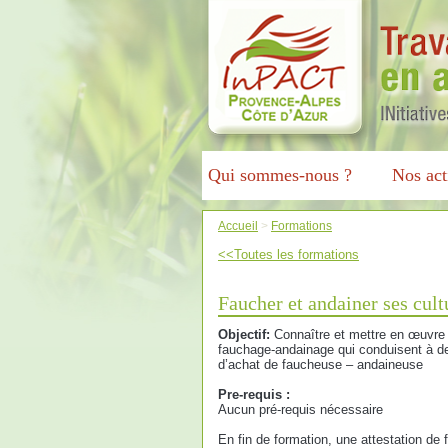
Qui sommes-nous ?
Nos act
Accueil
>
Formations
<<Toutes les formations
Faucher et andainer ses cult
Objectif:
Connaître et mettre en œuvre l
fauchage-andainage qui conduisent à d
d’achat de faucheuse – andaineuse
Pre-requis :
Aucun pré-requis nécessaire
En fin de formation, une attestation de