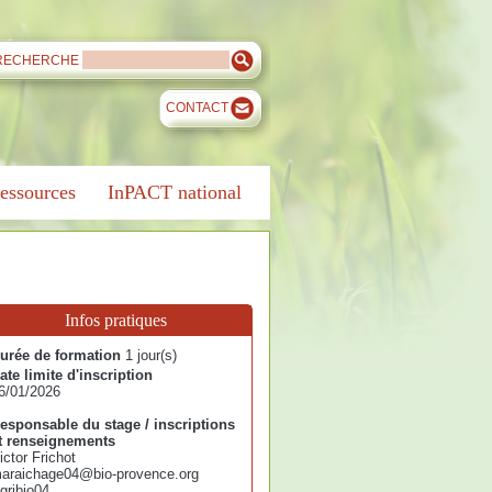
RECHERCHE
CONTACT
essources
InPACT national
Infos pratiques
urée de formation
1 jour(s)
ate limite d'inscription
6/01/2026
esponsable du stage / inscriptions
t renseignements
ictor Frichot
araichage04@bio-provence.org
gribio04