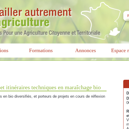
ions
Formations
Annonces
Espace r
et itinéraires techniques en maraîchage bio
D
 en bio diversifiés, et porteurs de projets en cours de réflexion
D
0
R
e
V
m
A