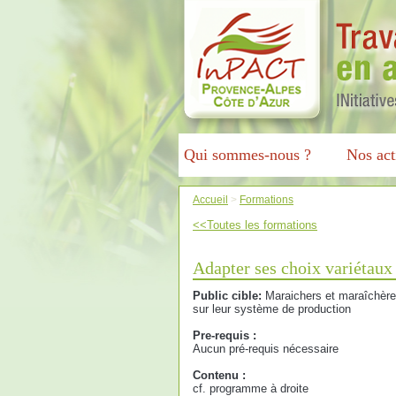
Qui sommes-nous ?
Nos act
Accueil
>
Formations
<<Toutes les formations
Adapter ses choix variétaux 
Public cible:
Maraichers et maraîchères
sur leur système de production
Pre-requis :
Aucun pré-requis nécessaire
Contenu :
cf. programme à droite