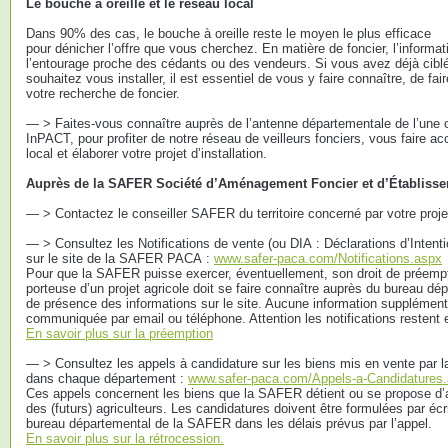
Le bouche à oreille et le réseau local
Dans 90% des cas, le bouche à oreille reste le moyen le plus efficace
pour dénicher l’offre que vous cherchez. En matière de foncier, l’informat
l’entourage proche des cédants ou des vendeurs. Si vous avez déjà cibl
souhaitez vous installer, il est essentiel de vous y faire connaître, de faire
votre recherche de foncier.
— > Faites-vous connaître auprès de l’antenne départementale de l’une o
InPACT, pour profiter de notre réseau de veilleurs fonciers, vous faire a
local et élaborer votre projet d’installation.
Auprès de la SAFER Société d’Aménagement Foncier et d’Établisse
— > Contactez le conseiller SAFER du territoire concerné par votre proje
— > Consultez les Notifications de vente (ou DIA : Déclarations d’Intent
sur le site de la SAFER PACA :
www.safer-paca.com/Notifications.aspx
Pour que la SAFER puisse exercer, éventuellement, son droit de préempt
porteuse d’un projet agricole doit se faire connaître auprès du bureau 
de présence des informations sur le site. Aucune information supplémenta
communiquée par email ou téléphone. Attention les notifications restent
En savoir plus sur la préemption
— > Consultez les appels à candidature sur les biens mis en vente par 
dans chaque département :
www.safer-paca.com/Appels-a-Candidatures
Ces appels concernent les biens que la SAFER détient ou se propose d’a
des (futurs) agriculteurs. Les candidatures doivent être formulées par é
bureau départemental de la SAFER dans les délais prévus par l’appel.
En savoir plus sur la rétrocession.