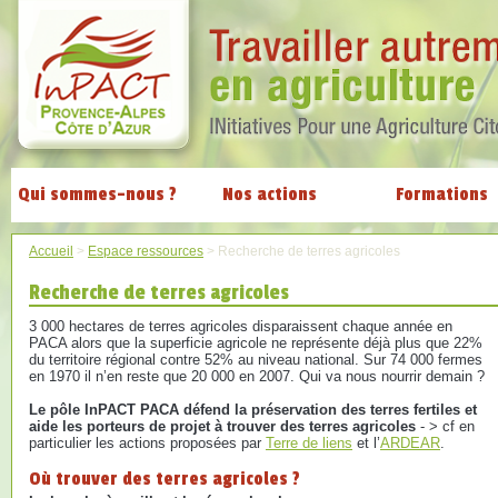
Qui sommes-nous ?
Nos actions
Formations
Accueil
>
Espace ressources
>
Recherche de terres agricoles
Recherche de terres agricoles
3 000 hectares de terres agricoles disparaissent chaque année en
PACA alors que la superficie agricole ne représente déjà plus que 22%
du territoire régional contre 52% au niveau national. Sur 74 000 fermes
en 1970 il n’en reste que 20 000 en 2007. Qui va nous nourrir demain ?
Le pôle InPACT PACA défend la préservation des terres fertiles et
aide les porteurs de projet à trouver des terres agricoles
- > cf en
particulier les actions proposées par
Terre de liens
et l’
ARDEAR
.
Où trouver des terres agricoles ?