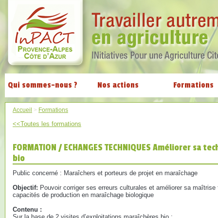
Qui sommes-nous ?
Nos actions
Formations
Accueil
>
Formations
<<Toutes les formations
FORMATION / ECHANGES TECHNIQUES Améliorer sa tech
bio
Public concerné : Maraîchers et porteurs de projet en maraîchage
Objectif:
Pouvoir corriger ses erreurs culturales et améliorer sa maîtris
capacités de production en maraîchage biologique
Contenu :
Sur la base de 2 visites d’exploitations maraîchères bio :