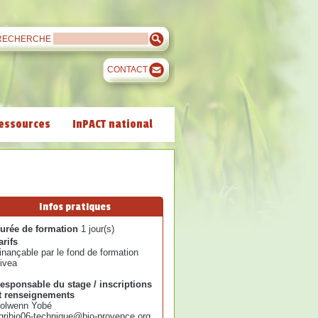
RECHERCHE
CONTACT
essources
InPACT national
Infos pratiques
urée de formation
1 jour(s)
arifs
inançable par le fond de formation
ivea
esponsable du stage / inscriptions
t renseignements
olwenn Yobé
gribio06-technique@bio-provence.org