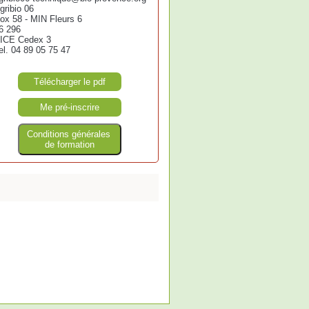
gribio 06
ox 58 - MIN Fleurs 6
6 296
ICE Cedex 3
el. 04 89 05 75 47
Télécharger le pdf
Me pré-inscrire
Conditions générales
de formation