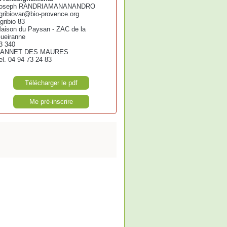
oseph RANDRIAMANANANDRO
gribiovar@bio-provence.org
gribio 83
aison du Paysan - ZAC de la
ueiranne
3 340
ANNET DES MAURES
el. 04 94 73 24 83
Télécharger le pdf
Me pré-inscrire