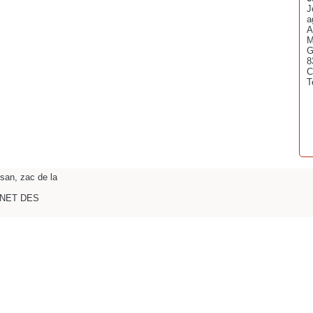
J
a
A
M
G
8
C
T
san, zac de la
NNET DES