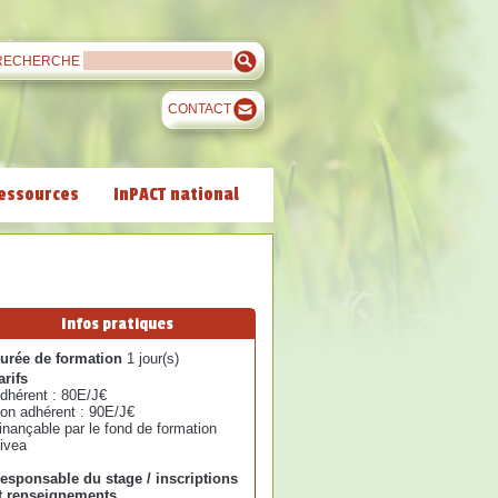
RECHERCHE
CONTACT
essources
InPACT national
Infos pratiques
urée de formation
1 jour(s)
arifs
dhérent : 80E/J€
on adhérent : 90E/J€
inançable par le fond de formation
ivea
esponsable du stage / inscriptions
t renseignements