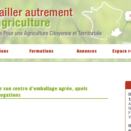
ions
Formations
Annonces
Espace r
er son centre d'emballage agrée, quels
rogations
D
T
A
N
F
V
R
e