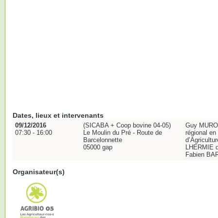
Dates, lieux et intervenants
09/12/2016
(SICABA + Coop bovine 04-05)
Guy MURON 
07:30 - 16:00
Le Moulin du Pré - Route de
régional en
Barcelonnette
d’Agricultur
05000 gap
LHERMIE dir
Fabien BAR
Organisateur(s)