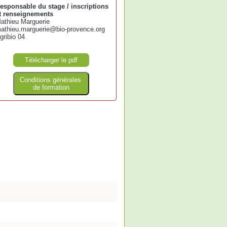
esponsable du stage / inscriptions
t renseignements
athieu Marguerie
athieu.marguerie@bio-provence.org
gribio 04
Télécharger le pdf
Conditions générales
de formation