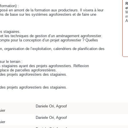
R
formation) :
e
posé en amont de la formation aux producteurs. Il visera à leur
M
ons de base sur les systèmes agroforestiers et de faire une
m
A
s stagiaires.
 et les techniques de gestion d’un aménagement agroforestier.
mpte pour la conception d’un projet agroforestier ? Quelles
organisation de l’exploitation, calendriers de planification des
ur le terrain :
 stagiaires ayant des projets agroforestiers. Réflexion
place de parcelles agroforestières.
 des projets agroforestiers des stagiaires.
 des projets agroforestiers des stagiaires.
.
Daniele Ori, Agroof
ier
Daniele Ori, Agroof
ier