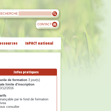
RECHERCHE
CONTACT
essources
InPACT national
Infos pratiques
urée de formation
3 jour(s)
ate limite d'inscription
0/12/2016
arifs
inançable par le fond de formation
ivea
ous consulter