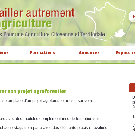
ions
Formations
Annonces
Espace r
rer son projet agroforestier
D
mise en place d’un projet agroforestier réussi sur votre
D
2
T
 jours avec des modules complémentaires de formation sur
F
V
e chaque stagiaire reparte avec des éléments précis et évalués
N