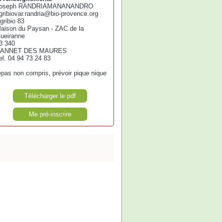
oseph RANDRIAMANANANDRO
gribiovar.randria@bio-provence.org
gribio 83
aison du Paysan - ZAC de la
ueiranne
3 340
ANNET DES MAURES
el. 04 94 73 24 83
epas non compris, prévoir pique nique
Télécharger le pdf
Me pré-inscrire