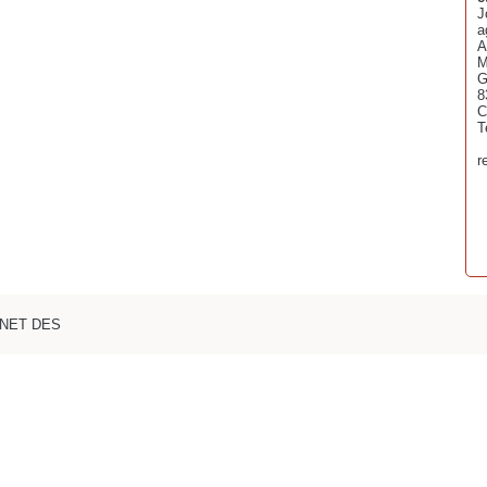
J
a
A
M
G
8
C
T
r
NNET DES