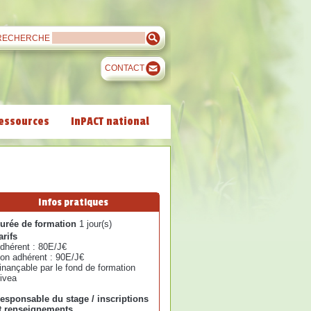
RECHERCHE
CONTACT
essources
InPACT national
Infos pratiques
urée de formation
1 jour(s)
arifs
dhérent : 80E/J€
on adhérent : 90E/J€
inançable par le fond de formation
ivea
esponsable du stage / inscriptions
t renseignements