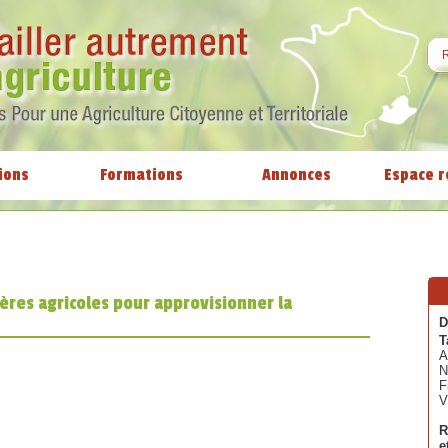
ions
Formations
Annonces
Espace r
lières agricoles pour approvisionner la
D
T
A
N
F
V
R
e