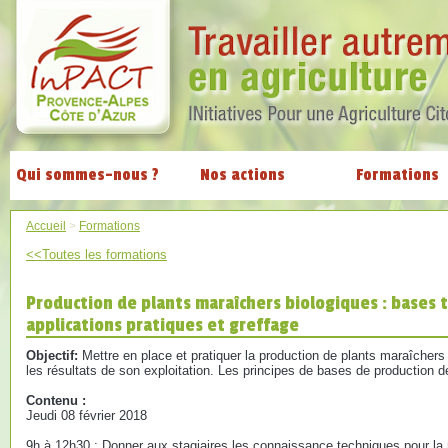
Qui sommes-nous ?
Nos actions
Formations
Accueil
>
Formations
<<Toutes les formations
Production de plants maraîchers biologiques : bases 
applications pratiques et greffage
Objectif:
Mettre en place et pratiquer la production de plants maraîchers 
les résultats de son exploitation. Les principes de bases de production 
Contenu :
Jeudi 08 février 2018
9h à 12h30 : Donner aux stagiaires les connaissance techniques pour la r