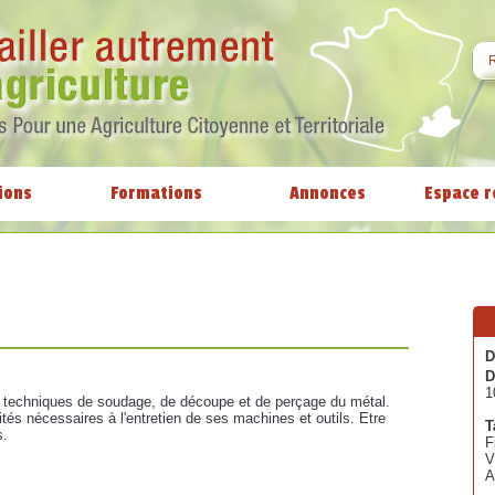
ions
Formations
Annonces
Espace r
D
D
1
techniques de soudage, de découpe et de perçage du métal.
tés nécessaires à l'entretien de ses machines et outils. Etre
T
s.
F
V
A