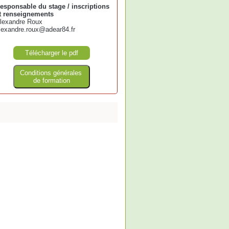
esponsable du stage / inscriptions
t renseignements
lexandre Roux
lexandre.roux@adear84.fr
Télécharger le pdf
Conditions générales
de formation