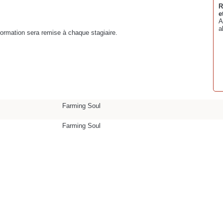
R
e
A
a
 formation sera remise à chaque stagiaire.
Farming Soul
Farming Soul