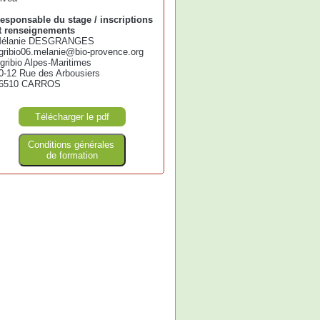
esponsable du stage / inscriptions
t renseignements
élanie DESGRANGES
gribio06.melanie@bio-provence.org
gribio Alpes-Maritimes
0-12 Rue des Arbousiers
6510 CARROS
Télécharger le pdf
Conditions générales
de formation