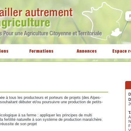
ions
Formations
Annonces
Espace r
t
D
née à tous les producteurs et porteurs de projets (des Alpes-
D
souhaitant débuter et/ou poursuivre une production de petits-
2
T
cologique à sa ferme : appliquer les principes de multi
A
la fertilité naturelle à son système de production maraîchère.
N
 réussite de son projet
F
V