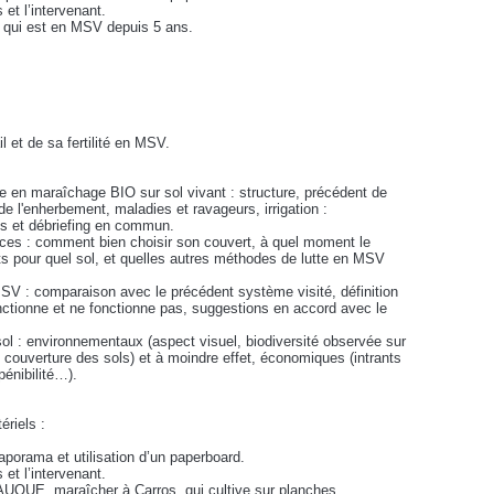
 et l’intervenant.
, qui est en MSV depuis 5 ans.
il et de sa fertilité en MSV.
que en maraîchage BIO sur sol vivant : structure, précédent de
n de l'enherbement, maladies et ravageurs, irrigation :
es et débriefing en commun.
ices : comment bien choisir son couvert, à quel moment le
ts pour quel sol, et quelles autres méthodes de lutte en MSV
V : comparaison avec le précédent système visité, définition
nctionne et ne fonctionne pas, suggestions en accord avec le
 sol : environnementaux (aspect visuel, biodiversité observée sur
l, couverture des sols) et à moindre effet, économiques (intrants
pénibilité…).
riels :
aporama et utilisation d’un paperboard.
 et l’intervenant.
AUQUE, maraîcher à Carros, qui cultive sur planches