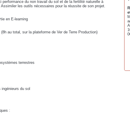
 performance du non travail du sol et de la fertilité naturelle à
ssimiler les outils nécessaires pour la réussite de son projet.
R
e
M
rtie en E-learning
a
A
1
 (8h au total, sur la plateforme de Ver de Terre Production)
0
écosystèmes terrestres
s ingénieurs du sol
iques :