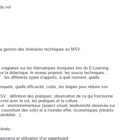
 du sol
 la gestion des itinéraires techniques en MSV.
 stagiaires sur les thématiques évoquées lors du E-Learning :
ur la didactique, le niveau proposé, les soucis techniques…
V : les différents types d’apports, à quel moment, quelle
esquels, quelle efficacité, coûts, les étapes pour réduire son
V : définition des pratiques, observation de ce qui fonctionne
cord avec le sol, les pratiques et la culture…
 sol : environnementaux (aspect visuel, biodiversité observée sur
l, couverture des sols) et à moindre effet, économiques (intrants
pénibilité…).
riels :
aporama et utilisation d’un paperboard.