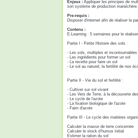
Enjeux :
Appliquer les principes de multi
son système de production maraîchère. A
Pre-requis :
Disposer d'internet afin de réaliser la pa
Contenu :
E-Learning : 5 semaines pour le réaliser
Partie I - Petite Histoire des sols :
- Les sols, multiples et incontournables
- Les ingrédients pour former un sol
- La recette pour faire un sol
- Le sol au naturel, la fertilité de nos 
Partie II - Vie du sol et fertilité :
- Cultiver sur sol vivant
- Les Vers de Terre, à la découverte de
- Le cycle de l'azote
- La fixation biologique de l'azote
- Faim d'azote
Partie III - Le cycle des matières organ
Calculer la masse de terre concernée
Calculer le stock d’humus initial
Estimer la ration du sol