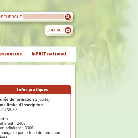
RECHERCHE
CONTACT
essources
InPACT national
Infos pratiques
urée de formation
2 jour(s)
ate limite d'inscription
6/11/2020
arifs
dhérent : 240€
on adhérent : 300€
inançable par le fond de formation
ivea