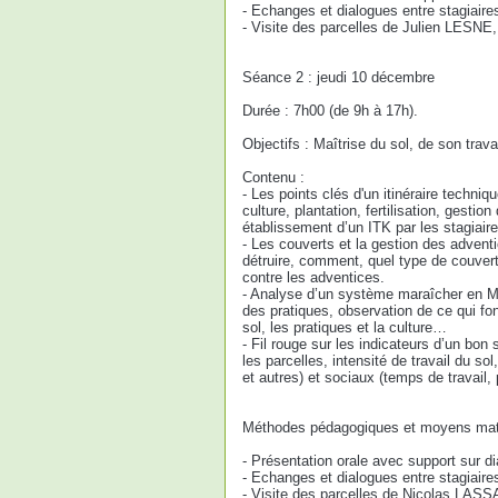
- Echanges et dialogues entre stagiaires
- Visite des parcelles de Julien LESNE
Séance 2 : jeudi 10 décembre
Durée : 7h00 (de 9h à 17h).
Objectifs : Maîtrise du sol, de son trava
Contenu :
- Les points clés d'un itinéraire techni
culture, plantation, fertilisation, gestio
établissement d’un ITK par les stagiair
- Les couverts et la gestion des advent
détruire, comment, quel type de couver
contre les adventices.
- Analyse d’un système maraîcher en MS
des pratiques, observation de ce qui fo
sol, les pratiques et la culture…
- Fil rouge sur les indicateurs d’un bon
les parcelles, intensité de travail du so
et autres) et sociaux (temps de travail, 
Méthodes pédagogiques et moyens maté
- Présentation orale avec support sur di
- Echanges et dialogues entre stagiaires
- Visite des parcelles de Nicolas LASS