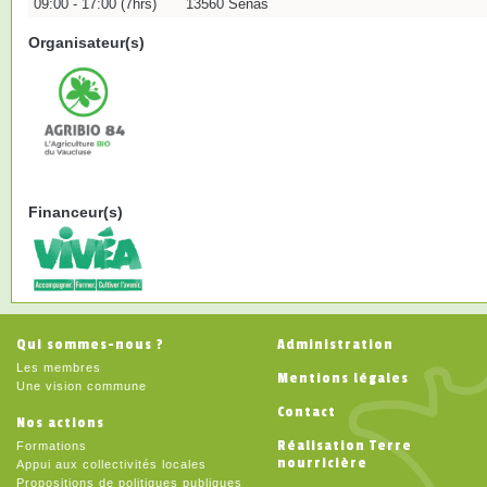
09:00 - 17:00 (7hrs)
13560 Sénas
Organisateur(s)
Financeur(s)
Qui sommes-nous ?
Administration
Les membres
Mentions légales
Une vision commune
Contact
Nos actions
Réalisation Terre
Formations
nourricière
Appui aux collectivités locales
Propositions de politiques publiques