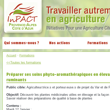
Qui sommes-nous ?
Nos actions
Formations
Accueil
>
Formations
<<Toutes les formations
Préparer ses soins phyto-aromathérapiques en éleva
ruminants
Public cible:
Agriculteur.trice.s et porteur.euse.s de projet du Var et d
Objectif:
Découvrir les plantes médicinales utiles en élevage et la façon d
Savoir réaliser des préparations de qualité à base de plantes
Contenu :
Mardi 12 Janvier :