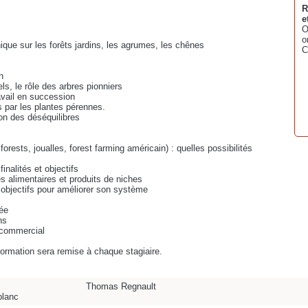
R
e
O
o
que sur les forêts jardins, les agrumes, les chênes
C
n
els, le rôle des arbres pionniers
avail en succession
 par les plantes pérennes.
on des déséquilibres
orests, joualles, forest farming américain) : quelles possibilités
nalités et objectifs
s alimentaires et produits de niches
 objectifs pour améliorer son système
iée
ns
n commercial
 formation sera remise à chaque stagiaire.
Thomas Regnault
blanc