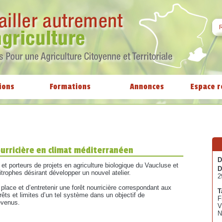
ions
Formations
Annonces
Espace r
ourricière en climat méditerranéen
D
s et porteurs de projets en agriculture biologique du Vaucluse et
D
rophes désirant développer un nouvel atelier.
2
place et d’entretenir une forêt nourricière correspondant aux
T
érêts et limites d’un tel système dans un objectif de
F
evenus.
V
N