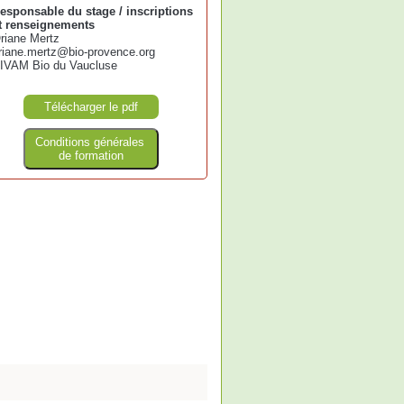
esponsable du stage / inscriptions
t renseignements
riane Mertz
riane.mertz@bio-provence.org
IVAM Bio du Vaucluse
Télécharger le pdf
Conditions générales
de formation