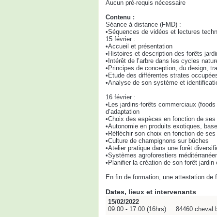
Aucun pré-requis nécessaire
Contenu :
Séance à distance (FMD) :
•Séquences de vidéos et lectures techni
15 février :
•Accueil et présentation
•Histoires et description des forêts jardi
•Intérêt de l’arbre dans les cycles natur
•Principes de conception, du design, tr
•Etude des différentes strates occupées
•Analyse de son système et identificati
16 février :
•Les jardins-forêts commerciaux (foods f
d’adaptation
•Choix des espèces en fonction de ses fi
•Autonomie en produits exotiques, base
•Réfléchir son choix en fonction de ses
•Culture de champignons sur bûches
•Atelier pratique dans une forêt diversif
•Systèmes agroforestiers méditérranée
•Planifier la création de son forêt jardi
En fin de formation, une attestation de
Dates, lieux et intervenants
15/02/2022
09:00 - 17:00 (16hrs)
84460 cheval 