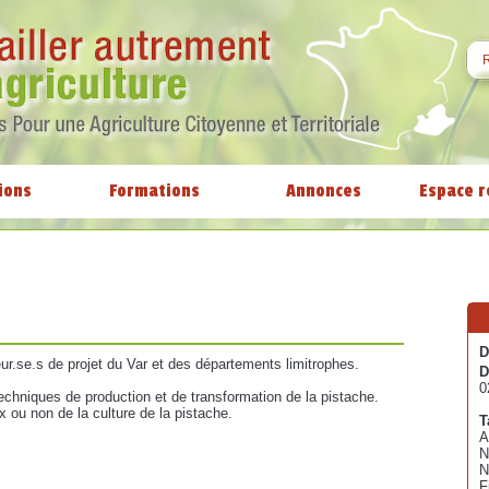
ions
Formations
Annonces
Espace r
D
teur.se.s de projet du Var et des départements limitrophes.
D
0
 techniques de production et de transformation de la pistache.
x ou non de la culture de la pistache.
T
A
N
N
F