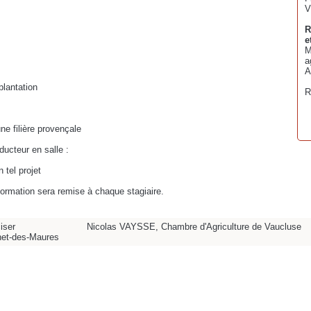
V
R
e
M
a
A
plantation
R
e filière provençale
ducteur en salle :
 tel projet
 formation sera remise à chaque stagiaire.
ciser
Nicolas VAYSSE, Chambre d'Agriculture de Vaucluse
et-des-Maures