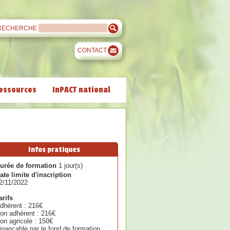
RECHERCHE
CONTACT
essources
InPACT national
Infos pratiques
urée de formation
1 jour(s)
ate limite d'inscription
2/11/2022
arifs
dhérent : 216€
on adhérent : 216€
on agricole : 150€
inançable par le fond de formation