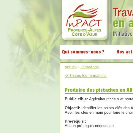
Qui sommes-nous ?
Nos act
Accueil
>
Formations
<<Toutes les formations
Produire des pistaches en AB
Public cible:
Agriculteur.trice.s et por
Objectif:
Identifier les points clés des
Avoir les clés en main pour faire le choi
Pre-requis :
Aucun pré-requis nécessaire