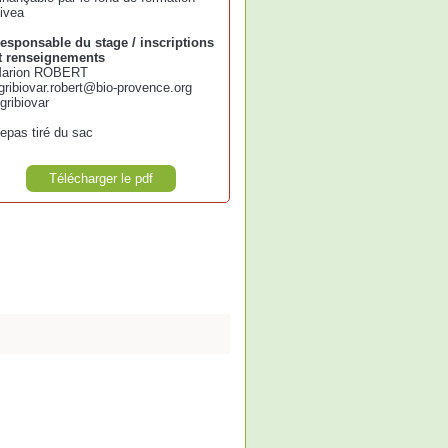
ivea
esponsable du stage / inscriptions
t renseignements
arion ROBERT
gribiovar.robert@bio-provence.org
gribiovar
epas tiré du sac
Télécharger le pdf