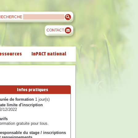
RECHERCHE
CONTACT
essources
InPACT national
Infos pratiques
urée de formation
1 jour(s)
ate limite d'inscription
2/12/2022
arifs
ormation gratuite pour tous.
esponsable du stage / inscriptions
t renseignements