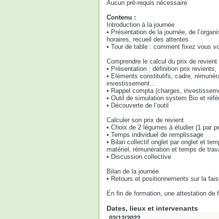
Aucun pré-requis nécessaire
Contenu :
Introduction à la journée
• Présentation de la journée, de l’organi
horaires, recueil des attentes
• Tour de table : comment fixez vous vo
Comprendre le calcul du prix de revient
• Présentation : définition prix revients, U
• Eléments constitutifs, cadre, rémunér
investissement…
• Rappel compta (charges, investisse
• Outil de simulation system Bio et réf
• Découverte de l’outil
Calculer son prix de revient
• Choix de 2 légumes à étudier (1 par p
• Temps individuel de remplissage
• Bilan collectif onglet par onglet et 
matériel, rémunération et temps de trava
• Discussion collective
Bilan de la journée
• Retours et positionnements sur la faisa
En fin de formation, une attestation de
Dates, lieux et intervenants
02/12/2022