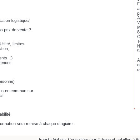
F
a
p
A
sation logistique/
V
M
s prix de vente ?
8
C
T
tilité, limites
N
ation,
9
ments…)
A
érences
o
c
ersonne)
temps en commun sur
il
bilité
 formation sera remise à chaque stagiaire.
Fausta Gabola, Conseillère maraîchage et volailles à Ag