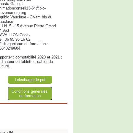
austa Gabola
nimationconseil13-84@bio-
rovence.org.org
gribio Vaucluse - Civam bio du
aucluse
.I.N. 5 - 15 Avenue Pierre Grand
4 953
AVAILLON Cedex
el. 06 95 96 16 62
° d'organisme de formation :
3840249684
pporter : comptabilité 2020 et 2021 ;
rdinateur ou tablette ; cahier de
ulture.
Télécharger le pdf
Conditions générales
de formation
ribio 84