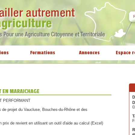
ions
Formations
Annonces
Espace r
NT EN MARAICHAGE
D
ET PERFORMANT
D
0
rs de projet du Vaucluse, Bouches-du-Rhône et des
T
F
 prix de revient en utilisant un outil d'aide au calcul (Excel)
R
e