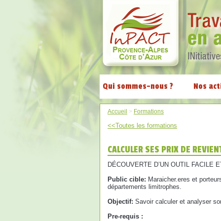
Qui sommes-nous ?
Nos act
Accueil
>
Formations
<<Toutes les formations
CALCULER SES PRIX DE REVIE
DÉCOUVERTE D’UN OUTIL FACILE 
Public cible:
Maraicher.eres et porteu
départements limitrophes.
Objectif:
Savoir calculer et analyser son
Pre-requis :