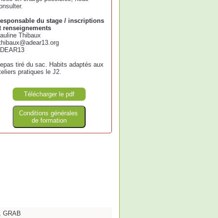
onsulter.
esponsable du stage / inscriptions
t renseignements
auline Thibaux
thibaux@adear13.org
DEAR13
epas tiré du sac. Habits adaptés aux
teliers pratiques le J2.
Télécharger le pdf
Conditions générales
de formation
ue, GRAB