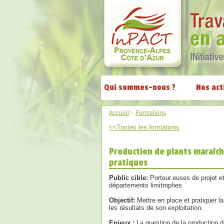
Qui sommes-nous ?
Nos act
Accueil
>
Formations
<<Toutes les formations
Production de plants maraîch
pratiques
Public cible:
Porteur.euses de projet 
départements limitrophes
Objectif:
Mettre en place et pratiquer l
les résultats de son exploitation.
Enjeux :
La question de la production 