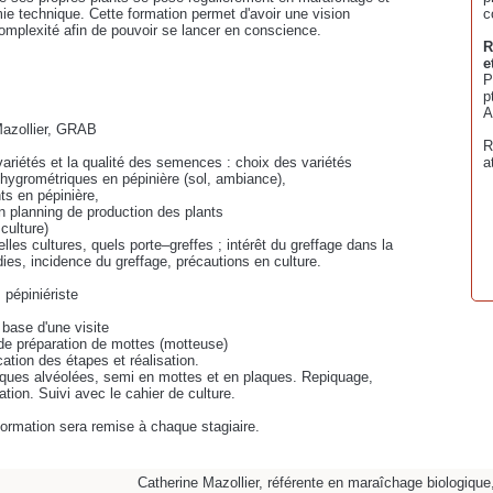
 technique. Cette formation permet d'avoir une vision
c
omplexité afin de pouvoir se lancer en conscience.
R
e
P
p
A
Mazollier, GRAB
R
 variétés et la qualité des semences : choix des variétés
a
 hygrométriques en pépinière (sol, ambiance),
ts en pépinière,
 un planning de production des plants
 culture)
elles cultures, quels porte–greffes ; intérêt du greffage dans la
ies, incidence du greffage, précautions en culture.
 pépiniériste
 base d'une visite
 de préparation de mottes (motteuse)
cation des étapes et réalisation.
laques alvéolées, semi en mottes et en plaques. Repiquage,
ion. Suivi avec le cahier de culture.
 formation sera remise à chaque stagiaire.
Catherine Mazollier, référente en maraîchage biologiq