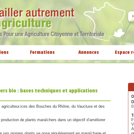
ions
Formations
Annonces
Espace r
ers bio : bases techniques et applications
D
D
et agriculteur.ices des Bouches du Rhône, du Vaucluse et des
0
T
a production de plants maraîchers dans un objectif d’améliorer
F
V
A
de ses propres plants se pose régulièrement en maraîchage et
p