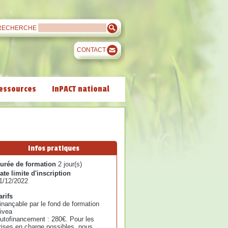
RECHERCHE
CONTACT
essources
InPACT national
Infos pratiques
urée de formation
2 jour(s)
ate limite d'inscription
1/12/2022
arifs
inançable par le fond de formation
ivea
utofinancement : 280€. Pour les
rises en charge possibles, nous