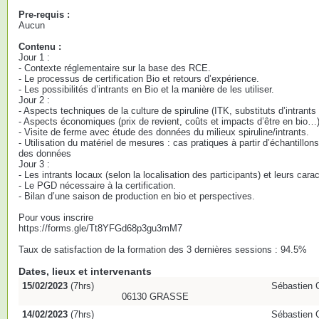
Pre-requis :
Aucun
Contenu :
Jour 1 :
- Contexte réglementaire sur la base des RCE.
- Le processus de certification Bio et retours d’expérience.
- Les possibilités d’intrants en Bio et la manière de les utiliser.
Jour 2 :
- Aspects techniques de la culture de spiruline (ITK, substituts d’intran
- Aspects économiques (prix de revient, coûts et impacts d’être en bio…)
- Visite de ferme avec étude des données du milieux spiruline/intrants.
- Utilisation du matériel de mesures : cas pratiques à partir d’échantillons
des données
Jour 3 :
- Les intrants locaux (selon la localisation des participants) et leurs carac
- Le PGD nécessaire à la certification.
- Bilan d’une saison de production en bio et perspectives.
Pour vous inscrire
https://forms.gle/Tt8YFGd68p3gu3mM7
Taux de satisfaction de la formation des 3 dernières sessions : 94.5%
Dates, lieux et intervenants
15/02/2023
(7hrs)
Sébastie
06130 GRASSE
14/02/2023
(7hrs)
Sébastie