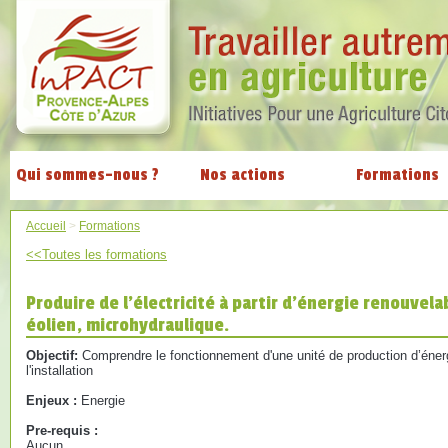
Qui sommes-nous ?
Nos actions
Formations
Accueil
>
Formations
<<Toutes les formations
Produire de l'électricité à partir d'énergie renouvela
éolien, microhydraulique.
Objectif:
Comprendre le fonctionnement d'une unité de production d’éne
l'installation
Enjeux :
Energie
Pre-requis :
Aucun