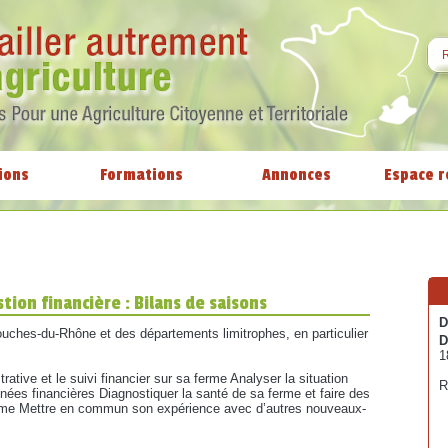
ions
Formations
Annonces
Espace r
stion financière : Bilans de saisons
D
ouches-du-Rhône et des départements limitrophes, en particulier
D
1
rative et le suivi financier sur sa ferme Analyser la situation
R
ées financières Diagnostiquer la santé de sa ferme et faire des
erme Mettre en commun son expérience avec d’autres nouveaux-