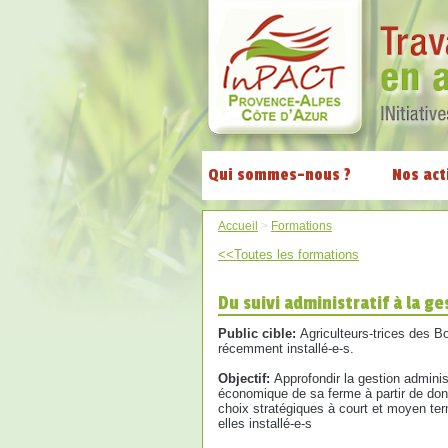
Qui sommes-nous ?
Nos act
Accueil
>
Formations
<<Toutes les formations
Du suivi administratif à la ge
Public cible:
Agriculteurs-trices des B
récemment installé-e-s.
Objectif:
Approfondir la gestion administ
économique de sa ferme à partir de donn
choix stratégiques à court et moyen t
elles installé-e-s