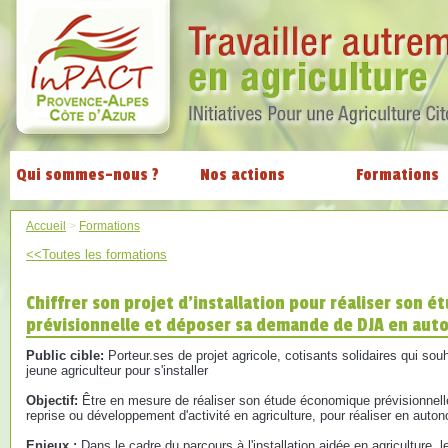
Qui sommes-nous ?
Nos actions
Formations
Accueil
>
Formations
<<Toutes les formations
Chiffrer son projet d'installation pour réaliser son 
prévisionnelle et déposer sa demande de DJA en aut
Public cible:
Porteur.ses de projet agricole, cotisants solidaires qui so
jeune agriculteur pour s'installer
Objectif:
Être en mesure de réaliser son étude économique prévisionnelle
reprise ou développement d'activité en agriculture, pour réaliser en au
Enjeux :
Dans le cadre du parcours à l'installation aidée en agriculture, l