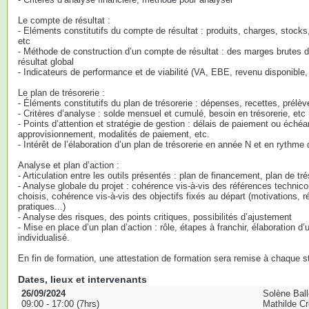
Le compte de résultat :
- Eléments constitutifs du compte de résultat : produits, charges, stock
etc
- Méthode de construction d’un compte de résultat : des marges brutes d
résultat global
- Indicateurs de performance et de viabilité (VA, EBE, revenu disponible, 
Le plan de trésorerie :
- Éléments constitutifs du plan de trésorerie : dépenses, recettes, prélè
- Critères d’analyse : solde mensuel et cumulé, besoin en trésorerie, etc
- Points d’attention et stratégie de gestion : délais de paiement ou éché
approvisionnement, modalités de paiement, etc.
- Intérêt de l’élaboration d’un plan de trésorerie en année N et en rythme 
Analyse et plan d’action :
- Articulation entre les outils présentés : plan de financement, plan de tr
- Analyse globale du projet : cohérence vis-à-vis des références techni
choisis, cohérence vis-à-vis des objectifs fixés au départ (motivations, r
pratiques...)
- Analyse des risques, des points critiques, possibilités d’ajustement
- Mise en place d’un plan d’action : rôle, étapes à franchir, élaboration d’u
individualisé.
En fin de formation, une attestation de formation sera remise à chaque st
Dates, lieux et intervenants
26/09/2024
Solène Bal
09:00 - 17:00 (7hrs)
Mathilde C