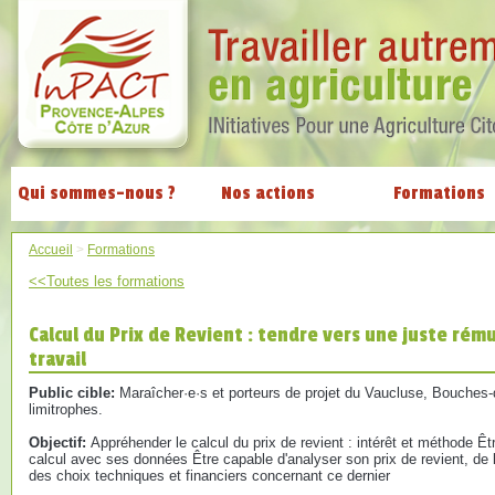
Qui sommes-nous ?
Nos actions
Formations
Accueil
>
Formations
<<Toutes les formations
Calcul du Prix de Revient : tendre vers une juste rém
travail
Public cible:
Maraîcher·e·s et porteurs de projet du Vaucluse, Bouches
limitrophes.
Objectif:
Appréhender le calcul du prix de revient : intérêt et méthode Être
calcul avec ses données Être capable d'analyser son prix de revient, de l'ut
des choix techniques et financiers concernant ce dernier