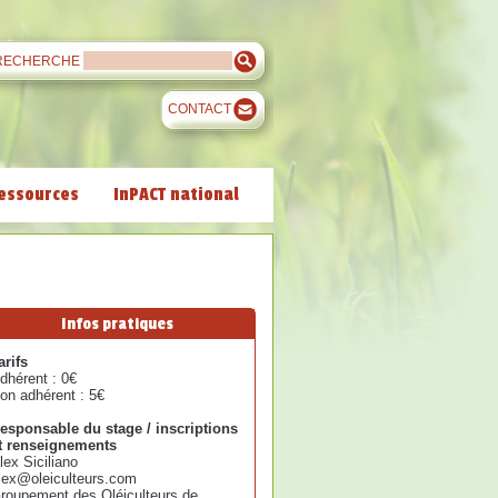
RECHERCHE
CONTACT
essources
InPACT national
Infos pratiques
arifs
dhérent : 0€
on adhérent : 5€
esponsable du stage / inscriptions
t renseignements
lex Siciliano
lex@oleiculteurs.com
roupement des Oléiculteurs de