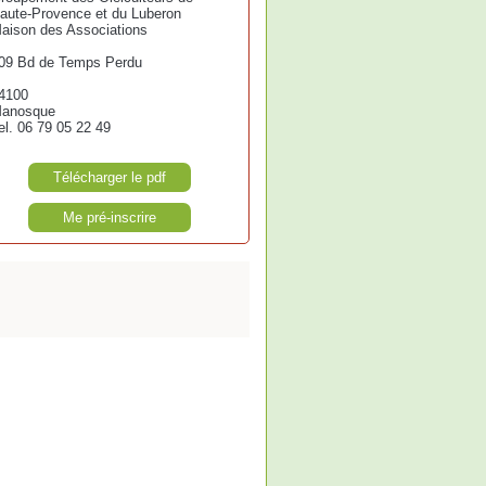
aute-Provence et du Luberon
aison des Associations
09 Bd de Temps Perdu
4100
anosque
el. 06 79 05 22 49
Télécharger le pdf
Me pré-inscrire