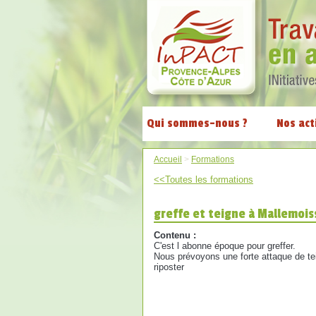
Qui sommes-nous ?
Nos act
Accueil
>
Formations
<<Toutes les formations
greffe et teigne à Mallemoi
Contenu :
C'est l abonne époque pour greffer.
Nous prévoyons une forte attaque de tei
riposter