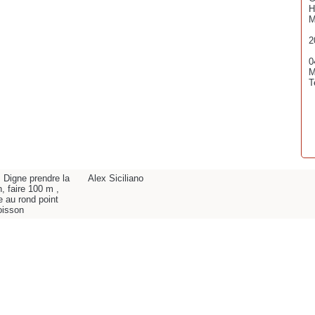
H
M
2
0
M
T
s Digne prendre la
Alex Siciliano
n, faire 100 m ,
e au rond point
oisson