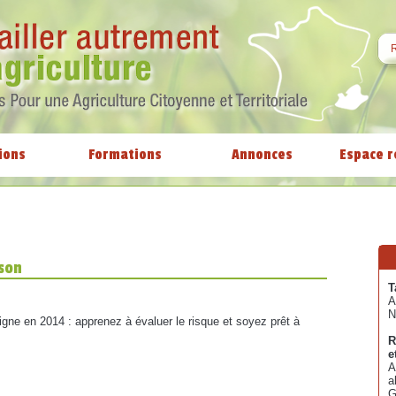
ions
Formations
Annonces
Espace r
sson
T
A
N
gne en 2014 : apprenez à évaluer le risque et soyez prêt à
R
e
A
a
G