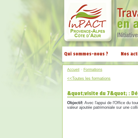
Qui sommes-nous ?
Nos act
Accueil
>
Formations
<<Toutes les formations
&quot;visite du 7&quot; : Dé
Objectif:
Avec l'appui de l'Office du tou
valeur ajoutée patrimoniale sur une coll