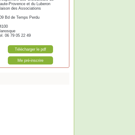
aute-Provence et du Luberon
aison des Associations
09 Bd de Temps Perdu
4100
anosque
el. 06 79 05 22 49
Télécharger le pdf
Me pré-inscrire