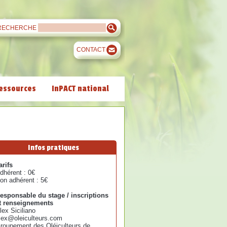
RECHERCHE
CONTACT
essources
InPACT national
Infos pratiques
arifs
dhérent : 0€
on adhérent : 5€
esponsable du stage / inscriptions
t renseignements
lex Siciliano
lex@oleiculteurs.com
roupement des Oléiculteurs de