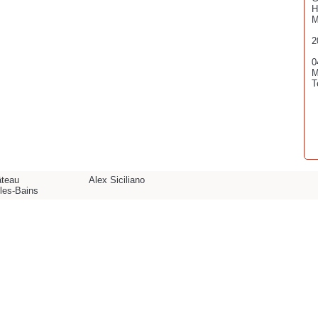
H
M
2
0
M
T
âteau
Alex Siciliano
les-Bains