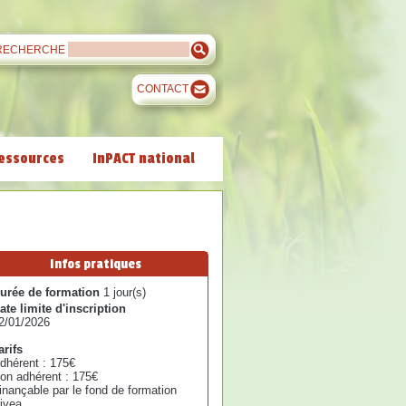
RECHERCHE
CONTACT
essources
InPACT national
Infos pratiques
urée de formation
1 jour(s)
ate limite d'inscription
2/01/2026
arifs
dhérent : 175€
on adhérent : 175€
inançable par le fond de formation
ivea