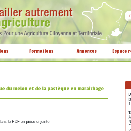
ions
Formations
Annonces
Espace r
ique du melon et de la pastèque en maraîchage
D
D
1
T
A
dans le PDF en pièce ci-jointe.
N
F
V