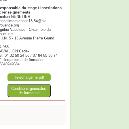
esponsable du stage / inscriptions
t renseignements
milien GENETIER
onseilmaraichage13-84@bio-
rovence.org
gribio Vaucluse - Civam bio du
aucluse
.I.N. 5 - 15 Avenue Pierre Grand
4 953
AVAILLON Cedex
el. 04 32 50 24 56 / 07 84 85 38 74
° d'organisme de formation :
3840249684
Télécharger le pdf
Conditions générales
de formation