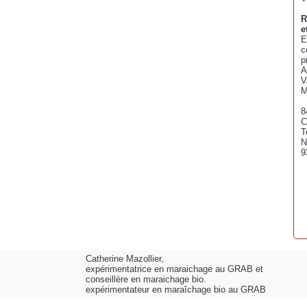
R
e
E
c
p
A
V
M
8
C
T
N
9
Catherine Mazollier,
expérimentatrice en maraichage au GRAB et
conseillère en maraichage bio.
expérimentateur en maraîchage bio au GRAB