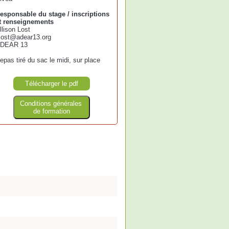
esponsable du stage / inscriptions
t renseignements
llison Lost
lost@adear13.org
DEAR 13
epas tiré du sac le midi, sur place
Télécharger le pdf
Conditions générales
de formation