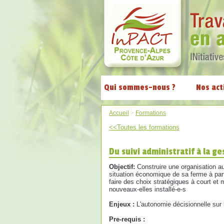
Qui sommes-nous ?
Nos act
Accueil
>
Formations
<<Toutes les formations
Du suivi administratif à la g
Objectif:
Construire une organisation a
situation économique de sa ferme à part
faire des choix stratégiques à court e
nouveaux-elles installé-e-s
Enjeux :
L'autonomie décisionnelle sur 
Pre-requis :