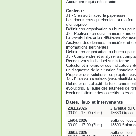
Aucun pré-requis nécessaire
Contenu :
J1 - S’en sortir avec la paperasse
Les documents qui circulent sur la ferme
d’entreprise
Définir son organisation au bureau pour 
J2 - Réaliser son suivi financier sans co
Le vocabulaire et les différents docum
Analyser des données financières et co
informations pertinentes
Définir son organisation au bureau pour
J3 - Comprendre et analyser sa comptabi
Rendez-vous individuel sur la ferme
Calculer et interpréter des indicateurs de
un diagnostic de la situation financière 
Proposer des solutions, se projeter, pes
J4 - Bilan de sa saison (date planifiée 
Débriefer en collectif du fonctionnemen
évolutions, à l’aune des journées de fo
Evaluer l’atteinte des objectifs fixés e
Dates, lieux et intervenants
23/11/2026
2 avenue du C
09:00 - 17:00 (7hrs)
13660 Orgon
16/04/2026
Salle de l'oust
09:00 - 17:00 (7hrs)
13300 Salon d
30/03/2026
Salle de l'oust