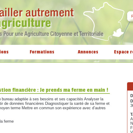
ions
Formations
Annonces
Espace r
estion financière : Je prends ma ferme en main !
D
u bureau adaptée à ses besoins et ses capacités Analyser la
D
ir de données financières Diagnostiquer la santé de sa ferme et
3
t moyen terme Mettre en commun son expérience avec d’autres
T
A
la ferme
N
F
V