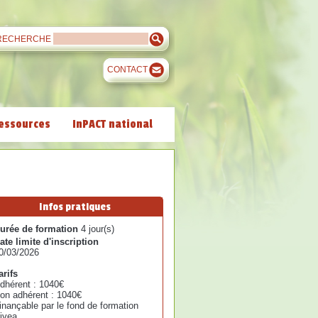
RECHERCHE
CONTACT
essources
InPACT national
Infos pratiques
urée de formation
4 jour(s)
ate limite d'inscription
0/03/2026
arifs
dhérent : 1040€
on adhérent : 1040€
inançable par le fond de formation
ivea