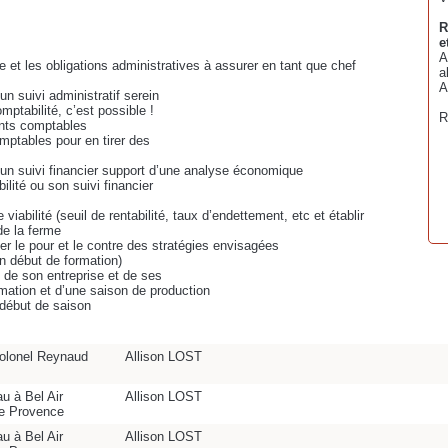
R
e
A
 et les obligations administratives à assurer en tant que chef
a
A
un suivi administratif serein
mptabilité, c’est possible !
R
ents comptables
mptables pour en tirer des
 un suivi financier support d’une analyse économique
lité ou son suivi financier
 viabilité (seuil de rentabilité, taux d’endettement, etc et établir
de la ferme
er le pour et le contre des stratégies envisagées
en début de formation)
t de son entreprise et de ses
rmation et d’une saison de production
n début de saison
olonel Reynaud
Allison LOST
au à Bel Air
Allison LOST
e Provence
au à Bel Air
Allison LOST