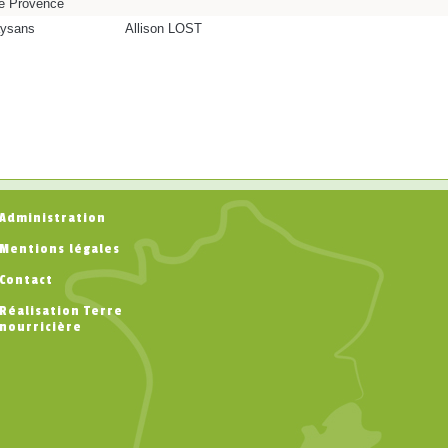
e Provence
aysans
Allison LOST
Administration
Mentions légales
Contact
Réalisation Terre
nourricière